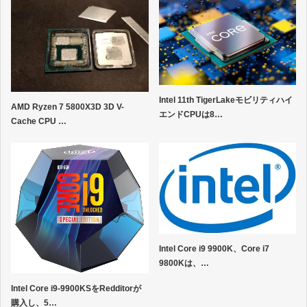
Intel 11th TigerLakeモビリティハイ
AMD Ryzen 7 5800X3D 3D V-
エンドCPUは8…
Cache CPU …
Intel Core i9 9900K、Core i7
9800Kは、…
Intel Core i9-9900KSをRedditorが
購入し、5…