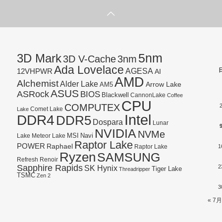
5nm
3D Mark
3D V-Cache
3nm
Ada Lovelace
AGESA
12VHPWR
AI
AMD
Alchemist
Alder Lake
AM5
Arrow Lake
ASUS
ASRock
BIOS
Blackwell
CannonLake
Coffee
CPU
COMPUTEX
Lake
Comet Lake
Intel
DDR4
DDR5
Dospara
Lunar
NVIDIA
NVMe
Navi
Lake
MSI
Meteor Lake
Raptor Lake
POWER
Raphael
1
Raptor Lake
Ryzen
SAMSUNG
Refresh
Renoir
Sapphire Rapids
SK Hynix
2
Tiger Lake
Threadripper
TSMC
Zen 2
3
« 7月