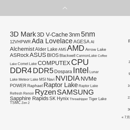
5nm
3D Mark
3D V-Cache
3nm
Ada Lovelace
AGESA
12VHPWR
AI
AMD
Alchemist
Alder Lake
AM5
Arrow Lake
ASUS
ASRock
BIOS
Blackwell
CannonLake
Coffee
CPU
COMPUTEX
Lake
Comet Lake
Intel
DDR4
DDR5
Dospara
Lunar
NVIDIA
NVMe
Navi
Lake
MSI
Meteor Lake
Raptor Lake
POWER
Raphael
1
Raptor Lake
Ryzen
SAMSUNG
Refresh
Renoir
Sapphire Rapids
SK Hynix
2
Tiger Lake
Threadripper
TSMC
Zen 2
3
« 7月