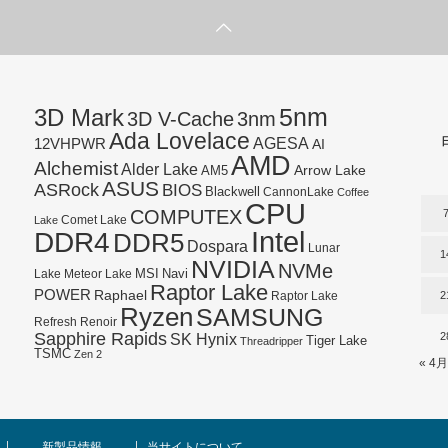
5nm
3D Mark
3D V-Cache
3nm
Ada Lovelace
AGESA
12VHPWR
AI
AMD
Alchemist
Alder Lake
AM5
Arrow Lake
ASUS
ASRock
BIOS
Blackwell
CannonLake
Coffee
CPU
COMPUTEX
Lake
Comet Lake
Intel
DDR4
DDR5
Dospara
Lunar
1
NVIDIA
NVMe
Navi
Lake
MSI
Meteor Lake
Raptor Lake
POWER
Raphael
2
Raptor Lake
Ryzen
SAMSUNG
Refresh
Renoir
Sapphire Rapids
SK Hynix
2
Tiger Lake
Threadripper
TSMC
Zen 2
« 4月
新製品情報
当サイトについて