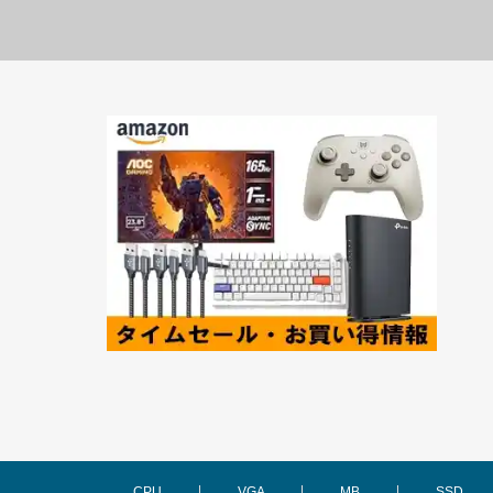
CPU
VGA
MB
SSD