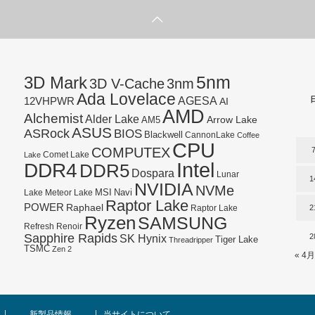
5nm
3D Mark
3D V-Cache
3nm
Ada Lovelace
AGESA
12VHPWR
AI
AMD
Alchemist
Alder Lake
AM5
Arrow Lake
ASUS
ASRock
BIOS
Blackwell
CannonLake
Coffee
CPU
COMPUTEX
Lake
Comet Lake
Intel
DDR4
DDR5
Dospara
Lunar
1
NVIDIA
NVMe
Navi
Lake
MSI
Meteor Lake
Raptor Lake
POWER
Raphael
2
Raptor Lake
Ryzen
SAMSUNG
Refresh
Renoir
Sapphire Rapids
SK Hynix
2
Tiger Lake
Threadripper
TSMC
Zen 2
« 4月
新製品情報
当サイトについて