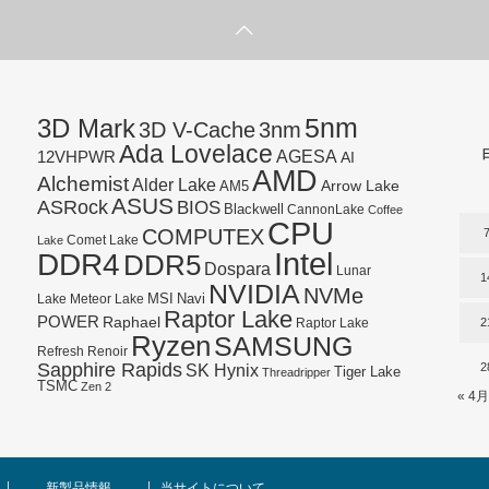
5nm
3D Mark
3D V-Cache
3nm
Ada Lovelace
AGESA
12VHPWR
AI
AMD
Alchemist
Alder Lake
AM5
Arrow Lake
ASUS
ASRock
BIOS
Blackwell
CannonLake
Coffee
CPU
COMPUTEX
Lake
Comet Lake
Intel
DDR4
DDR5
Dospara
Lunar
1
NVIDIA
NVMe
Navi
Lake
MSI
Meteor Lake
Raptor Lake
POWER
Raphael
2
Raptor Lake
Ryzen
SAMSUNG
Refresh
Renoir
Sapphire Rapids
SK Hynix
2
Tiger Lake
Threadripper
TSMC
Zen 2
« 4月
新製品情報
当サイトについて