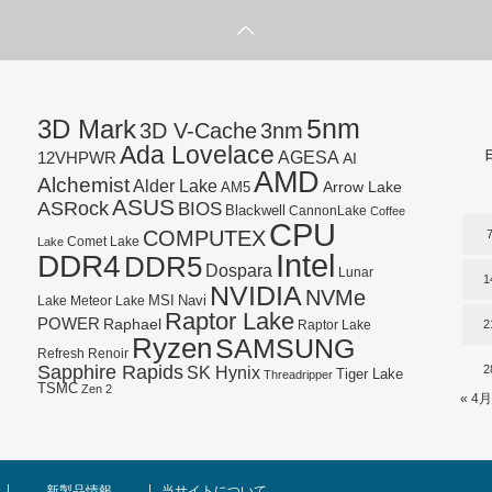
5nm
3D Mark
3D V-Cache
3nm
Ada Lovelace
AGESA
12VHPWR
AI
AMD
Alchemist
Alder Lake
AM5
Arrow Lake
ASUS
ASRock
BIOS
Blackwell
CannonLake
Coffee
CPU
COMPUTEX
Lake
Comet Lake
Intel
DDR4
DDR5
Dospara
Lunar
1
NVIDIA
NVMe
Navi
Lake
MSI
Meteor Lake
Raptor Lake
POWER
Raphael
2
Raptor Lake
Ryzen
SAMSUNG
Refresh
Renoir
Sapphire Rapids
SK Hynix
2
Tiger Lake
Threadripper
TSMC
Zen 2
« 4月
新製品情報
当サイトについて