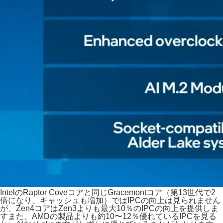
IntelのRaptor Coveコアと同じGracemontコア（第13世代で2
倍になり、キャッシュも増加）ではIPCの向上は見られません
が、Zen4コアはZen3よりも最大10％のIPCの向上を提供しま
すまた、AMDの製品よりも約10〜12％優れているIPCを見る