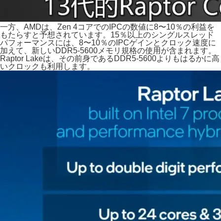
一方、AMDは、Zen 4コアでのIPCの数値に8〜10％の利益を
もたらすと予想されています。15％以上のシングルスレッド
パフォーマンスには、8〜10％のIPCゲインとクロック速度に
加えて、新しいDDR5-5600メモリ規格の使用が含まれます。
Raptor Lakeは、その前身であるDDR5-5600よりもはるかに高
いクロックも利用します。