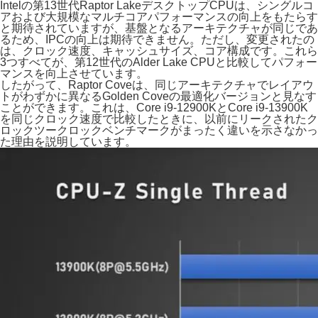
Intelの第13世代Raptor LakeデスクトップCPUは、シングルコ
アおよび大規模なマルチコアパフォーマンスの向上をもたらす
と期待されていますが、基盤となるアーキテクチャが同じであ
るため、IPCの向上は期待できません。ただし、変更されたの
は、クロック速度、キャッシュサイズ、コア構成です。これら
3つすべてが、第12世代のAlder Lake CPUと比較してパフォー
マンスを向上させています。
したがって、Raptor Coveは、同じアーキテクチャでレイアウ
トがわずかに異なるGolden Coveの最適化バージョンと見なす
ことができます。これは、Core i9-12900KとCore i9-13900K
を同じクロック速度で比較したときに、以前にリークされたク
ロックツークロックベンチマークがまったく違いを示さなかっ
た理由を説明しています。