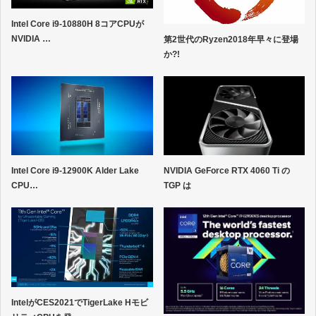
Intel Core i9-10880H 8コアCPUが
NVIDIA …
第2世代のRyzen2018年早々に登場
か?!
NVIDIA GeForce RTX 4060 Ti の
Intel Core i9-12900K Alder Lake
TGP は
CPU…
IntelがCES2021でTigerLake Hモビ