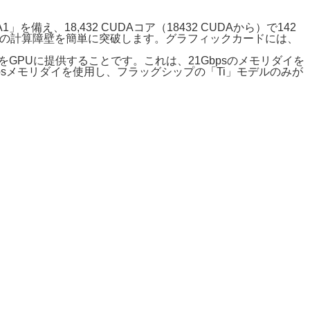
備え、18,432 CUDAコア（18432 CUDAから）で142
OPsの計算障壁を簡単に突破します。グラフィックカードには、
域幅をGPUに提供することです。これは、21Gbpsのメモリダイを
Gbpsメモリダイを使用し、フラッグシップの「Ti」モデルのみが