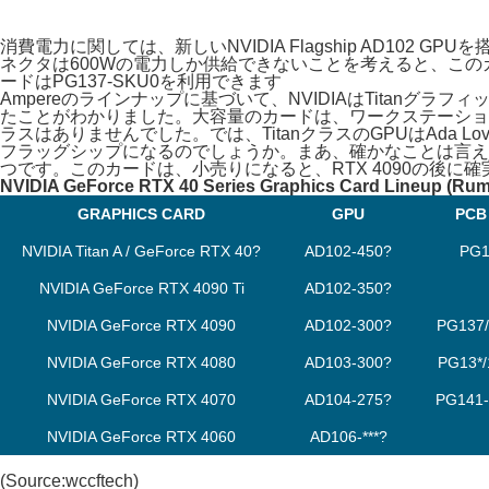
消費電力に関しては、新しいNVIDIA Flagship AD102
ネクタは600Wの電力しか供給できないことを考えると、こ
ードはPG137-SKU0を利用できます
Ampereのラインナップに基づいて、NVIDIAはTitanグラ
たことがわかりました。大容量のカードは、ワークステーションRTX A
ラスはありませんでした。では、TitanクラスのGPUはAda 
フラッグシップになるのでしょうか。まあ、確かなことは言え
つです。このカードは、小売りになると、RTX 4090の後
NVIDIA GeForce RTX 40 Series Graphics Card Lineup (Rum
GRAPHICS CARD
GPU
PCB
NVIDIA Titan A / GeForce RTX 40?
AD102-450?
PG1
NVIDIA GeForce RTX 4090 Ti
AD102-350?
NVIDIA GeForce RTX 4090
AD102-300?
PG137/
NVIDIA GeForce RTX 4080
AD103-300?
PG13*/
NVIDIA GeForce RTX 4070
AD104-275?
PG141-
NVIDIA GeForce RTX 4060
AD106-***?
(Source:
wccftech
)