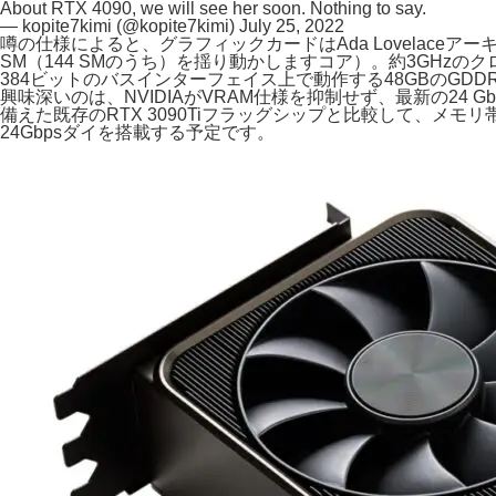
About RTX 4090, we will see her soon. Nothing to say.
— kopite7kimi (@kopite7kimi)
July 25, 2022
噂の仕様によると、グラフィックカードはAda Lovelaceアーキテ
SM（144 SMのうち）を揺り動かしますコア）。約3GHz
384ビットのバスインターフェイス上で動作する48GBのGD
興味深いのは、NVIDIAがVRAM仕様を抑制せず、最新の24 G
備えた既存のRTX 3090Tiフラッグシップと比較して、メモリ
24Gbpsダイを搭載する予定です。