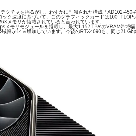
クチャを揺るがし、わずかに削減された構成「AD102-450-A1」を
のクロック速度に基づいて、このグラフィックカードは100TFL
DR6Xメモリが搭載されていると言われています。
bpsメモリモジュールを搭載し、最大1.152 TB/sのVRAM帯
帯域幅が14％増加しています。今後のRTX4090も、同じ21 