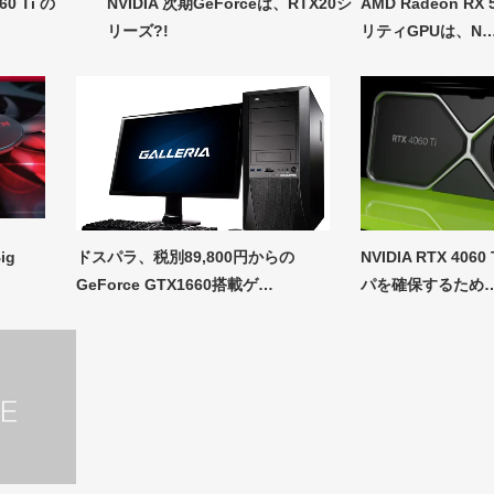
60 Ti の
NVIDIA 次期GeForceは、RTX20シ
AMD Radeon RX
リーズ?!
リティGPUは、N
ig
ドスパラ、税別89,800円からの
NVIDIA RTX 406
GeForce GTX1660搭載ゲ…
パを確保するため