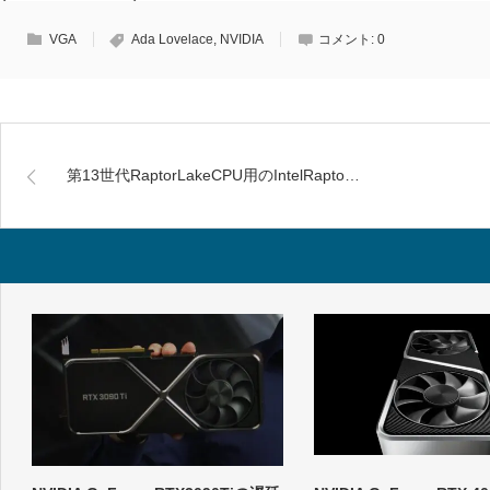
VGA
Ada Lovelace
,
NVIDIA
コメント:
0
第13世代RaptorLakeCPU用のIntelRapto…