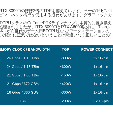
RTX 3090Tiのほぼ2倍のTDPを備えています。単一の16ピンコ
6ピンコネクタ構成を使用する必要があります。グラフィックカ
BFGPUクラスのGeForceRTXラインナップに本質的に置き換え
したが、RTX 3090TiとRTX A6000以外に、Titanク
のSKUが次世代のゲーム用BFGPUおよびワークステーションの
点で確かに正気ではないということは間違いなく正しいことの1
EMORY CLOCK / BANDWIDTH
TGP
POWER CONNECT
24 Gbps / 1.15 TB/s
~800W
2x 16-pin
24 Gbps / 1.15 TB/s
~600W
1x 16-pin
21 Gbps / 1.00 TB/s
~450W
1x 16-pin
21 Gbps / 672 GB/s
~420W
1x 16-pin
18 Gbps / 360 GB/s
~300W
1x 16-pin
TBD
~200W
1 x 16-pin