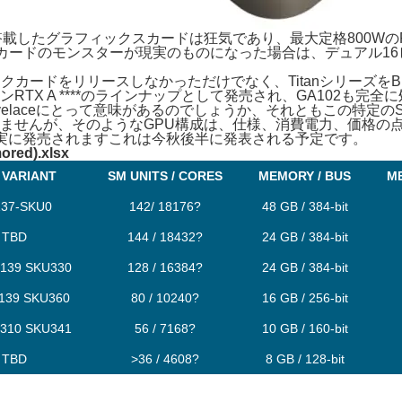
 GPUを搭載したグラフィックスカードは狂気であり、最大定格800Wの
のカードのモンスターが現実のものになった場合は、デュアル1
フィックカードをリリースしなかっただけでなく、Titanシリーズを
 ****のラインナップとして発売され、GA102も完全に処理されま
Lovelaceにとって意味があるのでしょうか、それともこの特定
ませんが、そのようなGPU構成は、仕様、消費電力、価格の
に確実に発売されますこれは今秋後半に発表される予定です。
ored).xlsx
 VARIANT
SM UNITS / CORES
MEMORY / BUS
M
37-SKU0
142/ 18176?
48 GB / 384-bit
TBD
144 / 18432?
24 GB / 384-bit
139 SKU330
128 / 16384?
24 GB / 384-bit
139 SKU360
80 / 10240?
16 GB / 256-bit
310 SKU341
56 / 7168?
10 GB / 160-bit
TBD
>36 / 4608?
8 GB / 128-bit