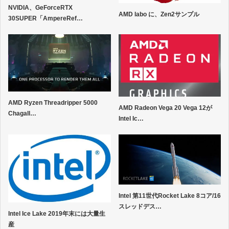
NVIDIA、GeForceRTX
AMD labo に、Zen2サンプル
30SUPER「AmpereRef…
AMD Ryzen Threadripper 5000
AMD Radeon Vega 20 Vega 12が
Chagall…
Intel Ic…
Intel 第11世代Rocket Lake 8コア/16
スレッドデス…
Intel Ice Lake 2019年末には大量生
産