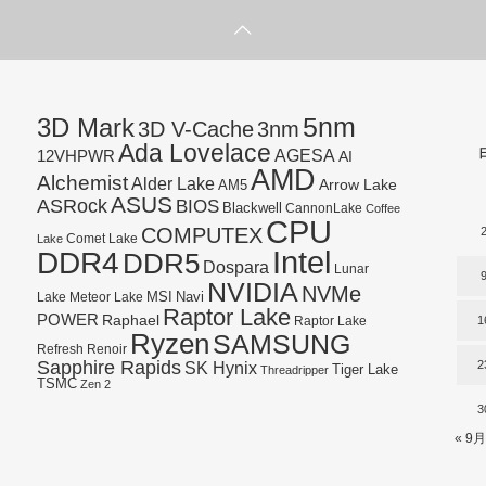
5nm
3D Mark
3D V-Cache
3nm
Ada Lovelace
AGESA
12VHPWR
AI
AMD
Alchemist
Alder Lake
AM5
Arrow Lake
ASUS
ASRock
BIOS
Blackwell
CannonLake
Coffee
CPU
COMPUTEX
Lake
Comet Lake
Intel
DDR4
DDR5
Dospara
Lunar
NVIDIA
NVMe
Navi
Lake
MSI
Meteor Lake
Raptor Lake
POWER
Raphael
1
Raptor Lake
Ryzen
SAMSUNG
Refresh
Renoir
Sapphire Rapids
SK Hynix
2
Tiger Lake
Threadripper
TSMC
Zen 2
3
« 9月