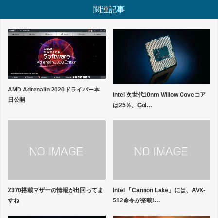
関連記事
AMD Adrenalin 2020ドライバー本
Intel 次世代10nm Willow Coveコア
日公開
は25％、Gol…
Z370搭載マザーの情報が出回ってま
Intel 「Cannon Lake」には、AVX-
すね
512命令が搭載!…