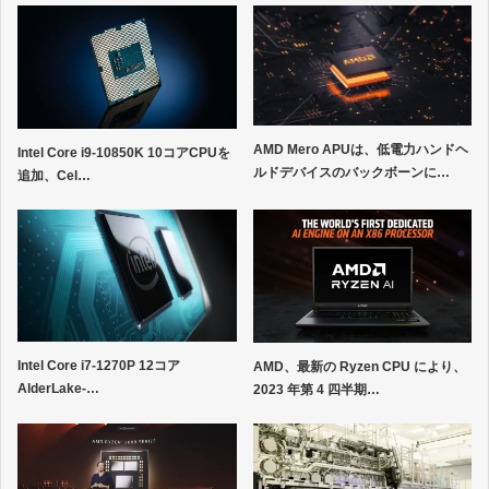
AMD Mero APUは、低電力ハンドヘ
Intel Core i9-10850K 10コアCPUを
ルドデバイスのバックボーンに…
追加、Cel…
Intel Core i7-1270P 12コア
AMD、最新の Ryzen CPU により、
AlderLake-…
2023 年第 4 四半期…