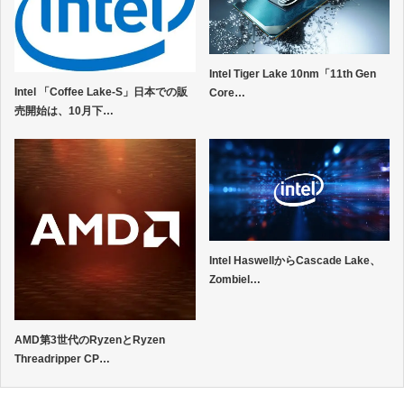
Intel Tiger Lake 10nm「11th Gen
Intel 「Coffee Lake-S」日本での販
Core…
売開始は、10月下…
Intel HaswellからCascade Lake、
Zombiel…
AMD第3世代のRyzenとRyzen
Threadripper CP…