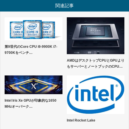
関連記事
第9世代のCore CPU i9-9900K i7-
9700Kをベンチ…
AMDはデスクトップCPUとGPUより
もサーバーとノートブックのCPU…
Intel Iris Xe GPUが印象的な1650
MHzオーバーク…
Intel Rocket Lake