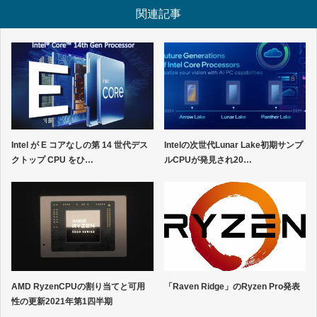
関連記事
Intel が E コアなしの第 14 世代デス
Intelの次世代Lunar Lake初期サンプ
クトップ CPU をひ…
ルCPUが発見され20…
AMD RyzenCPUの割り当てと可用
「Raven Ridge」のRyzen Pro発表
性の更新2021年第1四半期