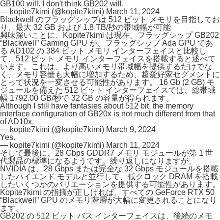
GB100 will. I don't think GB202 will.
— kopite7kimi (@kopite7kimi)
March 11, 2024
Blackwell のフラッグシップは 512 ビット メモリを目指してお
り、最大 32 GB および 1.8 TB/秒の帯域幅が可能
興味深いことに、Kopite7kimi は現在、フラッグシップ GB202
“Blackwell” Gaming GPU が、フラッグシップ Ada GPU であ
る AD102 の 384 ビット メモリ インターフェイスと比較し
て、512 ビット メモリ インターフェイスを搭載すると述べて
います。これは、より高いメモリ帯域幅を提供するだけでな
く、メモリ容量も大幅に増加するため、超愛好家セグメントに
とって状況を一変させる可能性があります。 16 Gb (2 GB) モ
ジュールを備えた 512 ビット インターフェイスでは、総帯域
幅 1792.00 GB/秒で 32 GB の容量が得られます。
Although I still have fantasies about 512 bit, the memory
interface configuration of GB20x is not much different from that
of AD10x.
— kopite7kimi (@kopite7kimi)
March 9, 2024
Yes.
— kopite7kimi (@kopite7kimi)
March 11, 2024
そして最後に、28 Gbps GDDR7 メモリ モジュールが第 1 世
代製品の標準になるようです。繰り返しになりますが、
NVIDIA は、28 Gbps または完全な 32 Gbps モジュールを搭載
したハイエンド モデルと並行して、低クロック DRAM を搭載
したいくつかのバリエーションを提供する可能性があります。
Kopite7kimi の指摘が正しければ、すべての GeForce RTX 50
“Blackwell” GPU のメモリ階層が大幅に変更されることになり
ます。
GB202 の 512 ビット バス インターフェイスは、後続のメモ