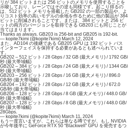
リが 384 ビットまたは 256 ビットのメモリを使用することを
示唆しており、レーンではその逆も同様です。起こり得るの
は、512 ビット メモリを搭載した GB202 の一部の製品や、よ
りコスト効率の高いモデルの余地を作るために他の製品が 384
ビットに削減されることです。または、384 ビットと 256 ビ
ットの両方のバージョンを取得できる GB203 にも同じことが
当てはまります。
Thanks as always. GB203 is 256-bit and GB205 is 192-bit.
— kopite7kimi (@kopite7kimi)
March 12, 2024
また、AD104 の後継である GB205 GPU は 192 ビット バス
インターフェイスを保持する必要があるとも述べられていま
す。
GB202 – 512 ビット / 28 Gbps / 32 GB (最大メモリ) / 1792 GB/
秒 (最大帯域幅)
GB202 – 384 ビット / 28 Gbps / 24 GB (最大メモリ) / 1344 GB/
秒 (最大帯域幅)
GB203 – 256 ビット / 28 Gbps / 16 GB (最大メモリ) / 896.0
GB/秒 (最大帯域幅)
GB204 – 192 ビット / 28 Gbps / 12 GB (最大メモリ) / 672.0
GB/秒 (最大帯域幅)
GB206 – 128 ビット / 28 Gbps / 8 GB (最大メモリ) / 448.0 GB/
秒 (最大帯域幅)
GB207 – 128 ビット / 28 Gbps / 8 GB (最大メモリ) / 448.0 GB/
秒 (最大帯域幅)
28Gbps.
— kopite7kimi (@kopite7kimi)
March 11, 2024
もう一度言いますが、これらは単なる噂ですが、もし NVIDIA
が今年後半に GeForce RTX 50 “Blackwell” GPU を発売するつ