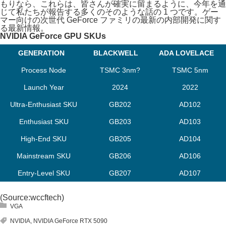
もりなら、これらは、皆さんが確実に留まるように、今年を通
じて私たちが報告する多くのそのような話の 1 つです。ゲー
マー向けの次世代 GeForce ファミリの最新の内部開発に関す
る最新情報。
NVIDIA GeForce GPU SKUs
GENERATION
BLACKWELL
ADA LOVELACE
GENERATION
BLACKWELL
ADA LOVELACE
Process Node
TSMC 3nm?
TSMC 5nm
Launch Year
2024
2022
Ultra-Enthusiast SKU
GB202
AD102
Enthusiast SKU
GB203
AD103
High-End SKU
GB205
AD104
Mainstream SKU
GB206
AD106
Entry-Level SKU
GB207
AD107
(Source:
wccftech
)
VGA
NVIDIA
,
NVIDIA GeForce RTX 5090