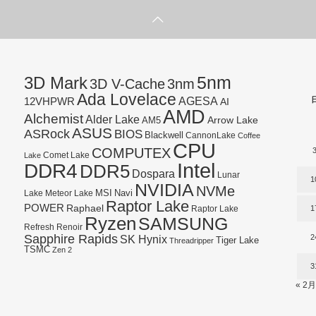
5nm
3D Mark
3D V-Cache
3nm
Ada Lovelace
AGESA
12VHPWR
AI
AMD
Alchemist
Alder Lake
AM5
Arrow Lake
ASUS
ASRock
BIOS
Blackwell
CannonLake
Coffee
CPU
COMPUTEX
Lake
Comet Lake
Intel
DDR4
DDR5
Dospara
Lunar
1
NVIDIA
NVMe
Navi
Lake
MSI
Meteor Lake
Raptor Lake
POWER
Raphael
1
Raptor Lake
Ryzen
SAMSUNG
Refresh
Renoir
Sapphire Rapids
SK Hynix
2
Tiger Lake
Threadripper
TSMC
Zen 2
3
« 2月