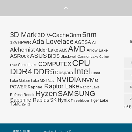
5nm
3D Mark
3D V-Cache
3nm
Ada Lovelace
AGESA
12VHPWR
AI
AMD
Alchemist
Alder Lake
AM5
Arrow Lake
ASUS
ASRock
BIOS
Blackwell
CannonLake
Coffee
CPU
COMPUTEX
Lake
Comet Lake
Intel
DDR4
DDR5
Dospara
Lunar
1
NVIDIA
NVMe
Navi
Lake
MSI
Meteor Lake
Raptor Lake
POWER
Raphael
1
Raptor Lake
Ryzen
SAMSUNG
Refresh
Renoir
Sapphire Rapids
SK Hynix
2
Tiger Lake
Threadripper
TSMC
Zen 2
« 5月
新製品情報
当サイトについて