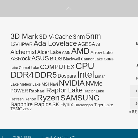
5nm
3D Mark
3D V-Cache
3nm
Ada Lovelace
AGESA
12VHPWR
AI
AMD
Alchemist
Alder Lake
AM5
Arrow Lake
ASUS
ASRock
BIOS
Blackwell
CannonLake
Coffee
CPU
COMPUTEX
Lake
Comet Lake
Intel
DDR4
DDR5
Dospara
Lunar
1
NVIDIA
NVMe
Navi
Lake
MSI
Meteor Lake
Raptor Lake
POWER
Raphael
1
Raptor Lake
Ryzen
SAMSUNG
Refresh
Renoir
Sapphire Rapids
SK Hynix
2
Tiger Lake
Threadripper
TSMC
Zen 2
« 5月
新製品情報
当サイトについて