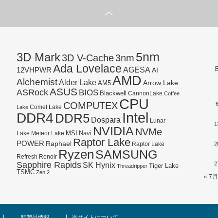
5nm
3D Mark
3D V-Cache
3nm
Ada Lovelace
AGESA
12VHPWR
AI
AMD
Alchemist
Alder Lake
AM5
Arrow Lake
ASUS
ASRock
BIOS
Blackwell
CannonLake
Coffee
CPU
COMPUTEX
Lake
Comet Lake
Intel
DDR4
DDR5
Dospara
Lunar
1
NVIDIA
NVMe
Navi
Lake
MSI
Meteor Lake
Raptor Lake
POWER
Raphael
2
Raptor Lake
Ryzen
SAMSUNG
Refresh
Renoir
Sapphire Rapids
SK Hynix
2
Tiger Lake
Threadripper
TSMC
Zen 2
« 7月
新製品情報
当サイトについて