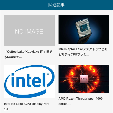
関連記事
Intel Raptor Lakeデスクトップとモ
「Coffee Lake(Kabylake-R)」i5で
ビリティCPUファミ…
も6Coreで…
AMD Ryzen Threadripper 4000
Intel Ice Lake iGPU DisplayPort
series …
1.4…