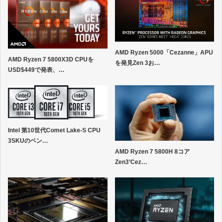
AMD Ryzen 5000「Cezanne」APU
AMD Ryzen 7 5800X3D CPUを
を発見Zen 3お…
USD$449で発表、…
Intel 第10世代Comet Lake-S CPU
3SKUのベン…
AMD Ryzen 7 5800H 8コア
Zen3’Cez…