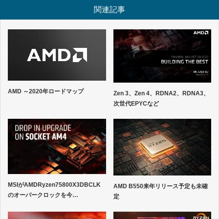
関連記事
AMD ～2020年ロードマップ
Zen 3、Zen 4、RDNA2、RDNA3、
次世代EPYCなど
MSIがAMDRyzen75800X3DBCLK
AMD B550来年リリース予定も未確
のオーバークロックを今…
定