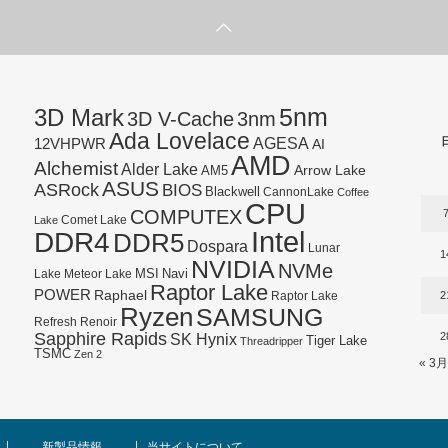
5nm
3D Mark
3D V-Cache
3nm
Ada Lovelace
AGESA
12VHPWR
AI
AMD
Alchemist
Alder Lake
AM5
Arrow Lake
ASUS
ASRock
BIOS
Blackwell
CannonLake
Coffee
CPU
COMPUTEX
Lake
Comet Lake
Intel
DDR4
DDR5
Dospara
Lunar
1
NVIDIA
NVMe
Navi
Lake
MSI
Meteor Lake
Raptor Lake
POWER
Raphael
2
Raptor Lake
Ryzen
SAMSUNG
Refresh
Renoir
Sapphire Rapids
SK Hynix
2
Tiger Lake
Threadripper
TSMC
Zen 2
« 3月
新製品情報
当サイトについて