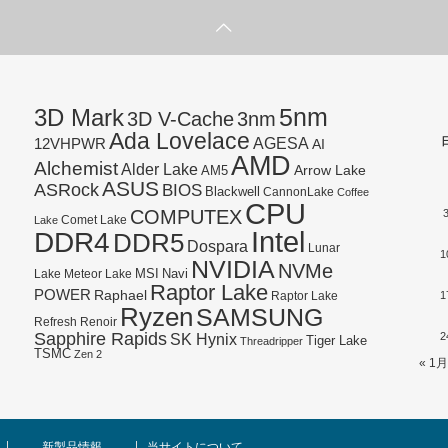
5nm
3D Mark
3D V-Cache
3nm
Ada Lovelace
AGESA
12VHPWR
AI
AMD
Alchemist
Alder Lake
AM5
Arrow Lake
ASUS
ASRock
BIOS
Blackwell
CannonLake
Coffee
CPU
COMPUTEX
Lake
Comet Lake
Intel
DDR4
DDR5
Dospara
Lunar
1
NVIDIA
NVMe
Navi
Lake
MSI
Meteor Lake
Raptor Lake
POWER
Raphael
1
Raptor Lake
Ryzen
SAMSUNG
Refresh
Renoir
Sapphire Rapids
SK Hynix
2
Tiger Lake
Threadripper
TSMC
Zen 2
« 1月
新製品情報
当サイトについて