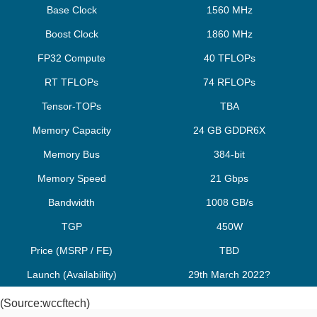
Base Clock
1560 MHz
Boost Clock
1860 MHz
FP32 Compute
40 TFLOPs
RT TFLOPs
74 RFLOPs
Tensor-TOPs
TBA
Memory Capacity
24 GB GDDR6X
Memory Bus
384-bit
Memory Speed
21 Gbps
Bandwidth
1008 GB/s
TGP
450W
Price (MSRP / FE)
TBD
Launch (Availability)
29th March 2022?
(Source:
wccftech
)