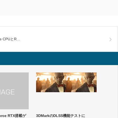
ke CPUとR…
Force RTX搭載ゲ
3DMarkのDLSS機能テストに