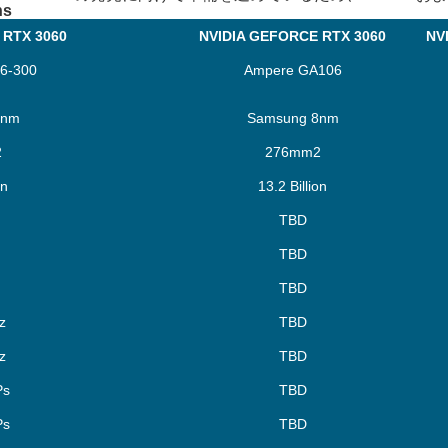
ns
 RTX 3060
NVIDIA GEFORCE RTX 3060
NV
6-300
Ampere GA106
8nm
Samsung 8nm
2
276mm2
on
13.2 Billion
TBD
TBD
TBD
z
TBD
z
TBD
Ps
TBD
Ps
TBD