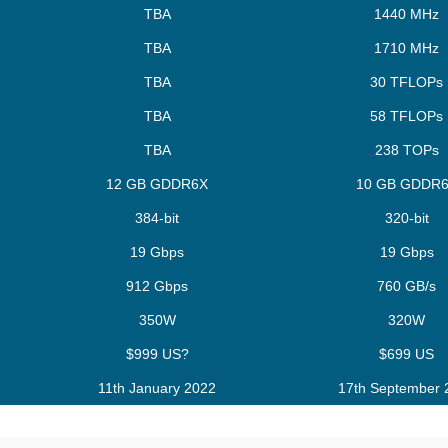
TBA
1440 MHz
TBA
1710 MHz
TBA
30 TFLOPs
TBA
58 TFLOPs
TBA
238 TOPs
12 GB GDDR6X
10 GB GDDR
384-bit
320-bit
19 Gbps
19 Gbps
912 Gbps
760 GB/s
350W
320W
$999 US?
$699 US
11th January 2022
17th September 