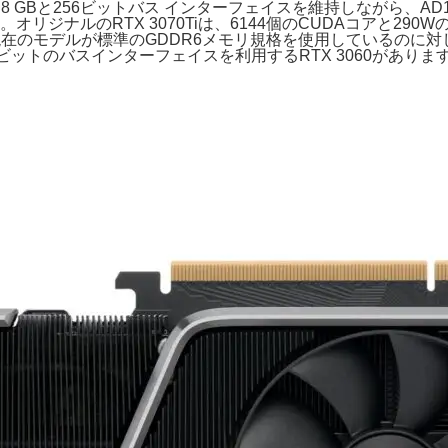
スカードは、8 GBと256ビットバス インターフェイスを維持しながら
ルのRTX 3070Tiは、6144個のCUDAコアと290WのT
持しますが、現在のモデルが標準のGDDR6メモリ規格を使用している
28ビットのバスインターフェイスを利用するRTX 3060がありま