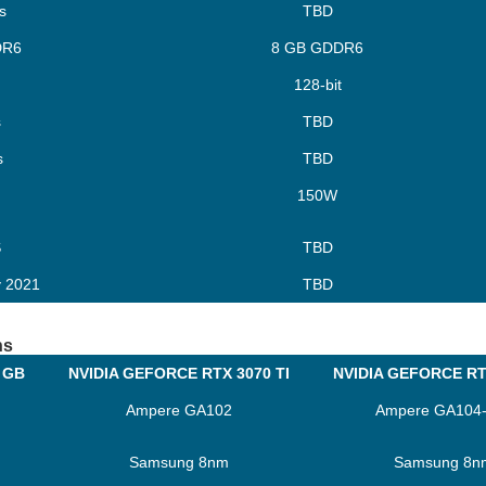
s
TBD
DR6
8 GB GDDR6
128-bit
s
TBD
s
TBD
150W
S
TBD
y 2021
TBD
ns
 GB
NVIDIA GEFORCE RTX 3070 TI
NVIDIA GEFORCE RT
Ampere GA102
Ampere GA104
Samsung 8nm
Samsung 8n