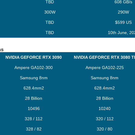
TBD
608 GB/s
300W
290W
TBD
$599 US
TBD
10th June, 20
ns
NVIDIA GEFORCE RTX 3090
NVIDIA GEFORCE RTX 3080 T
Ampere GA102-300
Ampere GA102-225
Samsung 8nm
Samsung 8nm
628.4mm2
628.4mm2
28 Billion
28 Billion
10496
10240
328 / 112
320 / 112
328 / 82
320 / 80