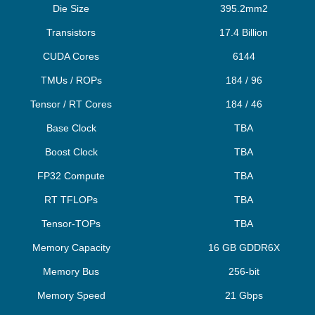
Die Size
395.2mm2
Transistors
17.4 Billion
CUDA Cores
6144
TMUs / ROPs
184 / 96
Tensor / RT Cores
184 / 46
Base Clock
TBA
Boost Clock
TBA
FP32 Compute
TBA
RT TFLOPs
TBA
Tensor-TOPs
TBA
Memory Capacity
16 GB GDDR6X
Memory Bus
256-bit
Memory Speed
21 Gbps