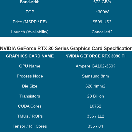
Bandwidth
672 GB/s
TGP
~300W
Price (MSRP / FE)
$599 US?
Launch (Availability)
Cancelled?
NVIDIA GeForce RTX 30 Series Graphics Card Specificatio
GRAPHICS CARD NAME
NVIDIA GEFORCE RTX 3090 TI
GPU Name
Ampere GA102-350?
Process Node
Samsung 8nm
Die Size
628.4mm2
Transistors
28 Billion
CUDA Cores
10752
TMUs / ROPs
336 / 112
Tensor / RT Cores
336 / 84