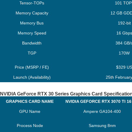
Tensor-TOPs
101 TOP
Memory Capacity
12 GB GD
Memory Bus
192-bit
Memory Speed
16 Gbp
Bandwidth
384 GB/
TGP
170W
Price (MSRP / FE)
$329 U
Launch (Availability)
25th Februar
NVIDIA GeForce RTX 30 Series Graphics Card Specificatio
GRAPHICS CARD NAME
NVIDIA GEFORCE RTX 3070 TI 16
GPU Name
Ampere GA104-400
Process Node
Samsung 8nm