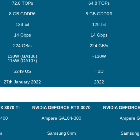
72.8 TOPs
64.8 TOPs
8 GB GDDR6
8 GB GDDR6
128-bit
128-bit
14 Gbps
14 Gbps
224 GB/s
224 GB/s
130W (GA106)
~130W
115W (GA107)
$249 US
TBD
27th January 2022
2022
X 3070 TI
NVIDIA GEFORCE RTX 3070
NVIDIA GEFORCE 
-400
Ampere GA104-300
Ampere 
m
Samsung 8nm
Samsung