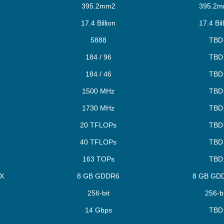
395.2mm2
395.2
17.4 Billion
17.4 Bil
5888
TBD
184 / 96
TBD
184 / 46
TBD
1500 MHz
TBD
1730 MHz
TBD
20 TFLOPs
TBD
40 TFLOPs
TBD
163 TOPs
TBD
X
8 GB GDDR6
8 GB GD
256-bit
256-bi
14 Gbps
TBD