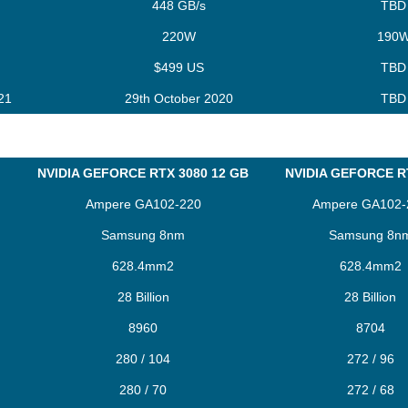
448 GB/s
TBD
220W
190
$499 US
TBD
21
29th October 2020
TBD
I
NVIDIA GEFORCE RTX 3080 12 GB
NVIDIA GEFORCE R
Ampere GA102-220
Ampere GA102-
Samsung 8nm
Samsung 8n
628.4mm2
628.4mm2
28 Billion
28 Billion
8960
8704
280 / 104
272 / 96
280 / 70
272 / 68