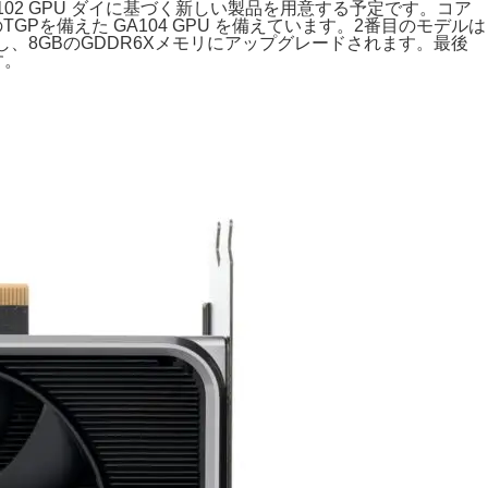
、AD102 GPU ダイに基づく新しい製品を用意する予定です。コア
GPを備えた GA104 GPU を備えています。2番目のモデルは
のに対し、8GBのGDDR6Xメモリにアップグレードされます。最後
す。