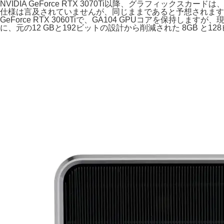
NVIDIA GeForce RTX 3070Ti以降、グラフィック
仕様は言及されていませんが、同じままであると予想されます。オリジナ
GeForce RTX 3060Tiで、GA104 GPUコアを保
に、元の12 GBと192ビットの設計から削減された 8GB と1