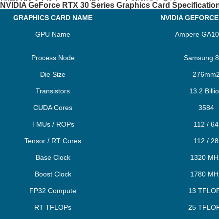
NVIDIA GeForce RTX 30 Series Graphics Card Specificatio
GRAPHICS CARD NAME
NVIDIA GEFORCE
GPU Name
Ampere GA10
Process Node
Samsung 
Die Size
276mm
Transistors
13.2 Billi
CUDA Cores
3584
TMUs / ROPs
112 / 64
Tensor / RT Cores
112 / 28
Base Clock
1320 MH
Boost Clock
1780 MH
FP32 Compute
13 TFLO
RT TFLOPs
25 TFLO