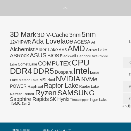
5nm
3D Mark
3D V-Cache
3nm
Ada Lovelace
AGESA
12VHPWR
AI
AMD
Alchemist
Alder Lake
AM5
Arrow Lake
ASUS
ASRock
BIOS
Blackwell
CannonLake
Coffee
CPU
COMPUTEX
Lake
Comet Lake
Intel
DDR4
DDR5
Dospara
Lunar
1
NVIDIA
NVMe
Navi
Lake
MSI
Meteor Lake
Raptor Lake
POWER
Raphael
2
Raptor Lake
Ryzen
SAMSUNG
Refresh
Renoir
Sapphire Rapids
SK Hynix
2
Tiger Lake
Threadripper
TSMC
Zen 2
« 9月
新製品情報
当サイトについて