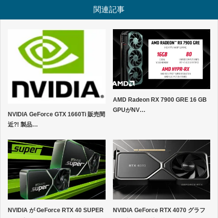
関連記事
AMD Radeon RX 7900 GRE 16 GB
GPUがNV…
NVIDIA GeForce GTX 1660Ti 販売間
近?! 製品…
NVIDIA が GeForce RTX 40 SUPER
NVIDIA GeForce RTX 4070 グラフ